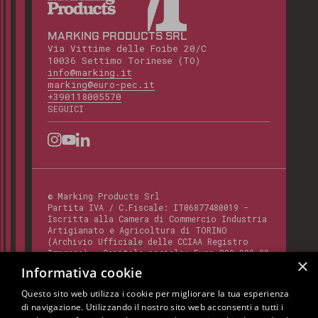
MARKING PRODUCTS SRL
Via Vittime delle Foibe 20/C
10036 Settimo Torinese (TO)
info@marking.it
marking@euro-pec.it
+390118005570
SEGUICI
©
Marking Products Srl
Partita IVA / C.Fiscale:
IT06877480019
-
Iscritta alla Camera di Commercio Industria
Artigianato e Agricoltura di TORINO
(Archivio Ufficiale delle CCIAA Registro
Imprese) - Capitale sociale: Euro 300.000,00
×
- Codice REA:
TO - 820412
Informativa cookie
Questo sito web utilizza i cookie per migliorare la tua esperienza
di navigazione. Utilizzando il nostro sito web acconsenti a tutti i