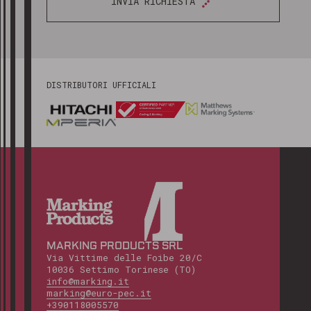
INVIA RICHIESTA
DISTRIBUTORI UFFICIALI
MARKING PRODUCTS SRL
Via Vittime delle Foibe 20/C
10036 Settimo Torinese (TO)
info@marking.it
marking@euro-pec.it
+390118005570