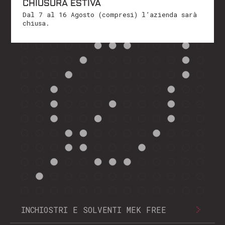
CHIUSURA ESTIVA
Ti ringraziamo per il tuo interesse e
Dal 7 al 16 Agosto (compresi) l’azienda sarà
restiamo a tua disposizione!
chiusa.
Cordiali saluti
Il team di Marking Products
INCHIOSTRI E SOLVENTI MEK FREE