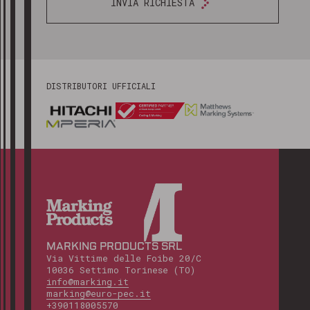
INVIA RICHIESTA
DISTRIBUTORI UFFICIALI
MARKING PRODUCTS SRL
Via Vittime delle Foibe 20/C
10036 Settimo Torinese (TO)
info@marking.it
marking@euro-pec.it
+390118005570