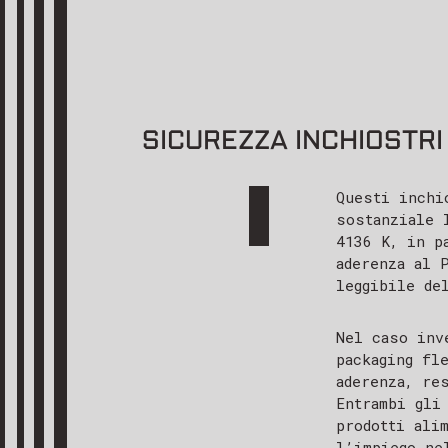
SICUREZZA INCHIOSTRI
Questi inch
sostanziale 
4136 K, in p
aderenza al 
leggibile de
Nel caso inv
packaging fl
aderenza, re
Entrambi gli
prodotti ali
l’impiego ne