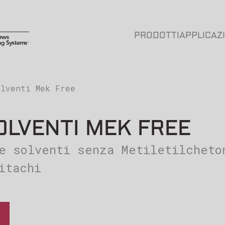
PRODOTTI
APPLICAZ
olventi Mek Free
SOLVENTI MEK FREE
e solventi senza Metiletilcheto
itachi