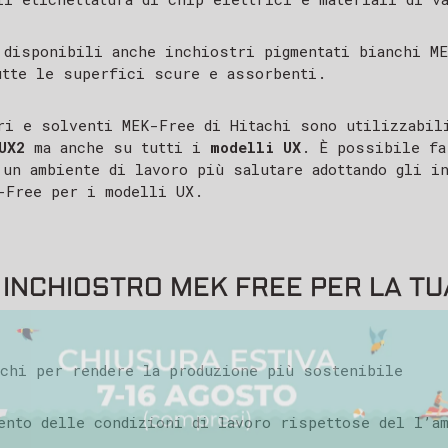
 disponibili anche inchiostri pigmentati bianchi M
utte le superfici scure e assorbenti.
ri e solventi MEK-Free di Hitachi sono utilizzabil
UX2
ma anche su tutti i
modelli UX
. È possibile fa
 un ambiente di lavoro più salutare adottando gli i
-Free per i modelli UX.
 INCHIOSTRO MEK FREE PER LA T
 PER AVERCI CONTATTATO
chi per rendere la produzione più sostenibile
ente,
evuto il tuo messaggio e il nostro team ti ris
ento delle condizioni di lavoro rispettose del l’a
 solitamente entro 24-48 ore lavorative.