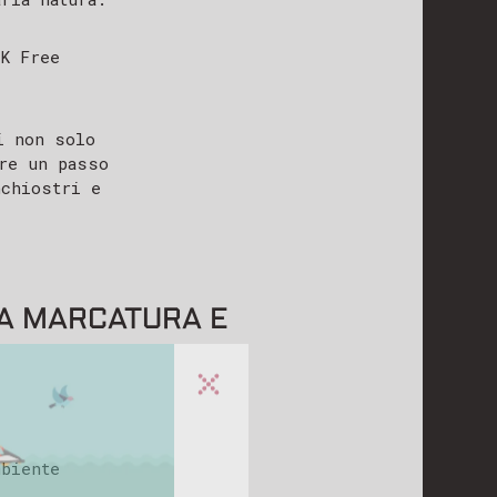
EK Free
i non solo
re un passo
nchiostri e
UA MARCATURA E
ponderà al
mbiente