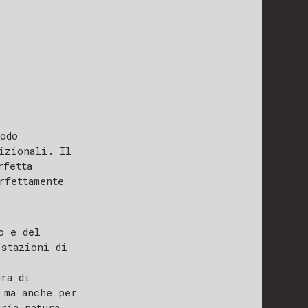
odo
izionali. Il
rfetta
rfettamente
o e del
estazioni di
ra di
 ma anche per
ria natura.