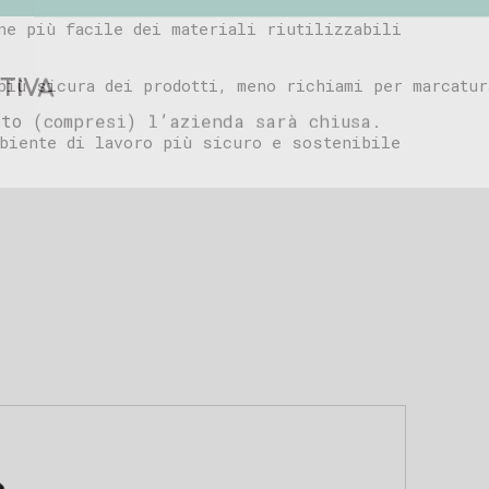
amo per il tuo interesse e restiamo a tua disp
ne più facile dei materiali riutilizzabili
TIVA
luti
più sicura dei prodotti, meno richiami per marcatur
to (compresi) l’azienda sarà chiusa.
Marking Products
biente di lavoro più sicuro e sostenibile