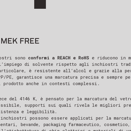
 MEK FREE
iostri sono
conformi a REACH e RoHS
e riducono in m
l’impiego di solvente rispetto agli inchiostri trad
articolare, è resistente all’alcol e grazie alla pe
PP/PE, garantisce una marcatura precisa e sempre pe
l prodotto anche in contesti complessi.
ece del 4146 K, è pensato per la marcatura del vetr
essibile, supporti sui quali rivela le migliori pr
sistenza e leggibilità.
 inchiostri possono essere applicati per la marcatu
mentari, bevande, packaging farmaceutico, cosmetico,
ll’etichettatura di chip elettrici e materiali di va