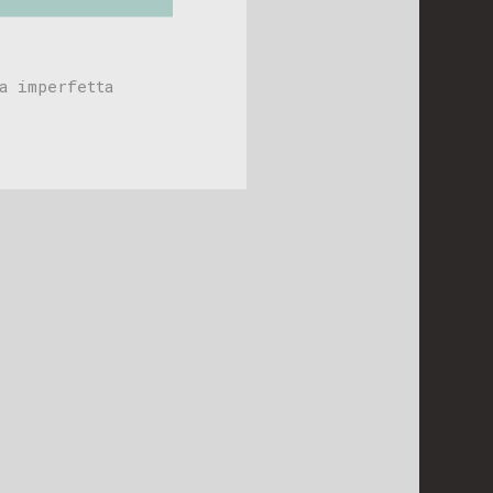
osizione!
a imperfetta