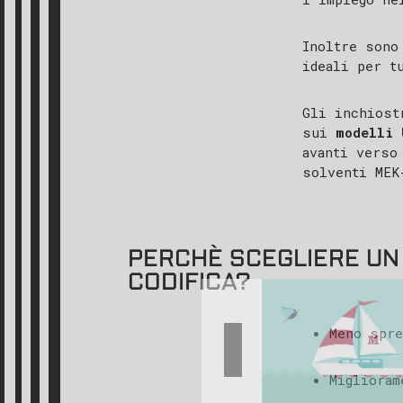
Inoltre sono
ideali per t
Gli inchiost
sui
modelli 
avanti verso
solventi MEK
PERCHÈ SCEGLIERE UN
CODIFICA?
GRAZIE
Meno spre
Gentile cli
abbiamo ric
Miglioram
più presto,