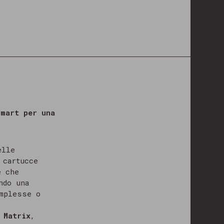
smart per una
elle
 cartucce
e che
ndo una
mplesse o
 Matrix
,