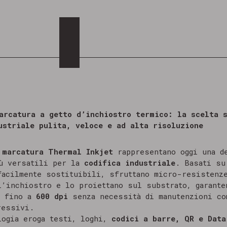
arcatura a getto d’inchiostro termico: la scelta 
ustriale pulita, veloce e ad alta risoluzione
i
marcatura Thermal Inkjet
rappresentano oggi una d
ù versatili per la
codifica industriale
. Basati su
facilmente sostituibili, sfruttano micro-resistenz
l’inchiostro e lo proiettano sul substrato, garante
a fino a
600 dpi
senza necessità di manutenzioni co
ressivi.
logia eroga testi, loghi,
codici a barre, QR e Data