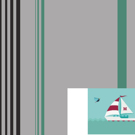
GRAZIE
Gentile cli
abbiamo ric
più presto,