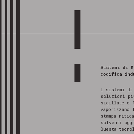
Sistemi di M
codifica ind
I sistemi d
soluzioni pi
sigillate e 
vaporizzano 
stampa nitid
solventi agg
Questa tecno