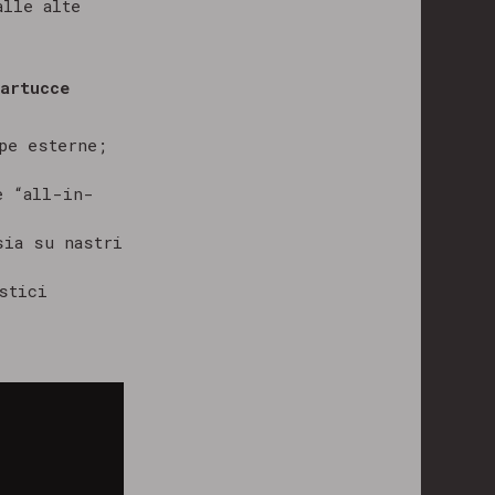
alle alte
artucce
pe esterne;
e “all-in-
sia su nastri
stici