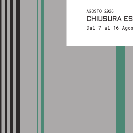
Ti ringrazi
AGOSTO 2026
CHIUSURA ES
Cordiali sa
Dal 7 al 16 Agos
Il team di 