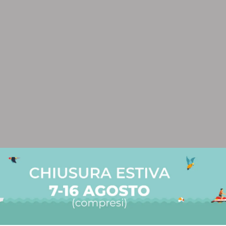
 PER AVERCI CONTATTATO
ente,
evuto il tuo messaggio e il nostro team ti ris
 solitamente entro 24-48 ore lavorative.