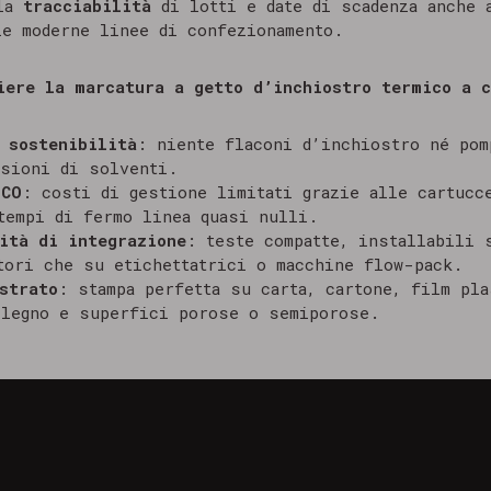
 la
tracciabilità
di lotti e date di scadenza anche 
le moderne linee di confezionamento.
iere la marcatura a getto d’inchiostro termico a c
 sostenibilità
: niente flaconi d’inchiostro né pom
sioni di solventi.
TCO
: costi di gestione limitati grazie alle cartucc
tempi di fermo linea quasi nulli.
ità di integrazione
: teste compatte, installabili 
tori che su etichettatrici o macchine flow-pack.
strato
: stampa perfetta su carta, cartone, film pla
 legno e superfici porose o semiporose.