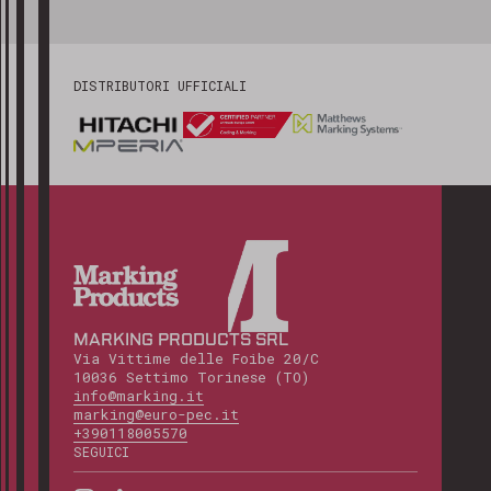
DISTRIBUTORI UFFICIALI
MARKING PRODUCTS SRL
Via Vittime delle Foibe 20/C
10036 Settimo Torinese (TO)
info@marking.it
marking@euro-pec.it
+390118005570
SEGUICI