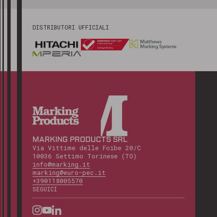
DISTRIBUTORI UFFICIALI
MARKING PRODUCTS SRL
Via Vittime delle Foibe 20/C
10036 Settimo Torinese (TO)
info@marking.it
marking@euro-pec.it
+390118005570
SEGUICI