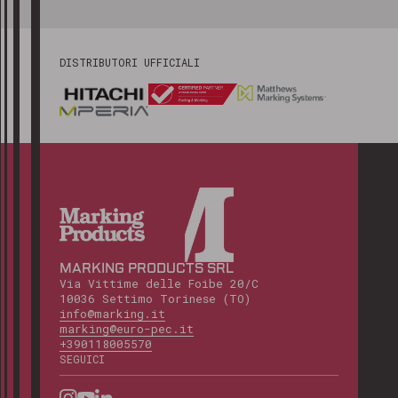
DISTRIBUTORI UFFICIALI
MARKING PRODUCTS SRL
Via Vittime delle Foibe 20/C
10036 Settimo Torinese (TO)
info@marking.it
marking@euro-pec.it
+390118005570
SEGUICI