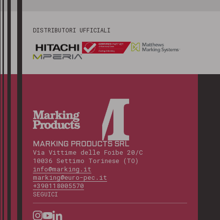
DISTRIBUTORI UFFICIALI
MARKING PRODUCTS SRL
Via Vittime delle Foibe 20/C
10036 Settimo Torinese (TO)
info@marking.it
marking@euro-pec.it
+390118005570
SEGUICI