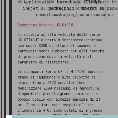
Stampante Hitachi UX-D150W:
Il modello ad alta velocità della serie
UX HITACHI a getto d’inchiostro continuo,
con quasi 3200 caratteri al secondo è
particolarmente indicato per alti carichi
di produzione dove la velocità è il
parametro di riferimento.
Le stampanti Serie UX di HITACHI sono in
grado di raggiungere alte velocità di
stampa fino a 3173 caratteri/sec,
memorizzare 2000 messaggi di marcatura,
disponibili piccolo/grande carattere e
doppio Ugello con altezza massima di 21
mm. I marcatori sono compatibili con
GRAZIE PER AVERCI CONTATTATO
l’industria 4.0: sono dotati di ingresso
Gentile cliente,
Ethernet (modbus/TPC, Ethernet/IP, OPC-