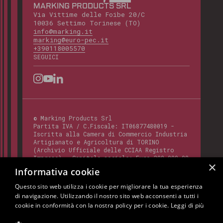
MARKING PRODUCTS SRL
Via Vittime delle Foibe 20/C
10036 Settimo Torinese (TO)
info@marking.it
marking@euro-pec.it
+390118005570
SEGUICI
©
Marking Products Srl
Partita IVA / C.Fiscale:
IT06877480019
-
Iscritta alla Camera di Commercio Industria
Artigianato e Agricoltura di TORINO
(Archivio Ufficiale delle CCIAA Registro
Imprese) - Capitale sociale: Euro 300.000,00
×
- Codice REA:
TO - 820412
Informativa cookie
Questo sito web utilizza i cookie per migliorare la tua esperienza
di navigazione. Utilizzando il nostro sito web acconsenti a tutti i
Questo sito è protetto da Google reCAPTCHA
cookie in conformità con la nostra policy per i cookie.
Leggi di più
v3,
Privacy Policy
e
Terms of Service
di
Google.