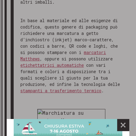
altri imballi.
In base al materiale ed alle esigenze di
codifica, questo genere di packaging può
richiedere una marcatura a getto
d’inchiostro (inkjet) marco-carattere,
con codici a barre, QR code e loghi, che
si possono stampare con i
marcatori
Matthews
, oppure si possono utilizzare
etichettatrici automatiche
con vari
formati e colori a disposizione tra i
quali scegliere il giusto per la tua
produzione, ed infine la tecnologia delle
stampanti a trasferimento termico
.
GRAZIE PER AVERCI CONTATTATO
Gentile cliente,
abbiamo ricevuto il tuo messaggio e
il nostro team ti risponderà al più