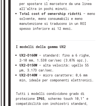
per spostare il marcatore da una linea
all’altra in pochi minuti.
Total cost of ownership ridotti
– meno
solvente, meno consumabili e meno
manutenzione si traducono in un ROI
spesso inferiore ai 12 mesi.
I modelli della gamma UX2
UX2-D160W
– standard: fino a 6 righe,
2-10 mm, 1.538 car/sec (3.076 opz.).
UX2-D150W
– alta velocità: ugello 55
µm, 3.173 car/sec.
UX2-D140W
– micro carattere: 0,6 mm
GRAZIE PER AVERCI CONTATTATO
min, ideale per componenti elettronici.
Gentile cliente,
abbiamo ricevuto il tuo messaggio e
il nostro team ti risponderà al più
Tutti i modelli condividono grado di
presto, solitamente entro 24-48 ore
protezione
IP65
, schermo touch 10,1″ e
compatibilità con inchiostri standard,
lavorative.