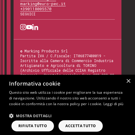
marking@euro-pec.it
+390118005570
SEGUICI
©
Marking Products Srl
Partita IVA / C.Fiscale:
IT06877480019
-
Iscritta alla Camera di Commercio Industria
Artigianato e Agricoltura di TORINO
(Archivio Ufficiale delle CCIAA Registro
Imprese) - Capitale sociale: Euro 300.000,00
×
- Codice REA:
TO - 820412
Informativa cookie
Questo sito web utilizza i cookie per migliorare la tua esperienza
di navigazione. Utilizzando il nostro sito web acconsenti a tutti i
Questo sito è protetto da Google reCAPTCHA
cookie in conformità con la nostra policy per i cookie.
Leggi di più
v3,
Privacy Policy
e
Terms of Service
di
Google.
MOSTRA DETTAGLI
Cookie Policy
Privacy Policy
Note Legali
RIFIUTA TUTTO
ACCETTA TUTTO
RICHIEDI INFORMAZIONI