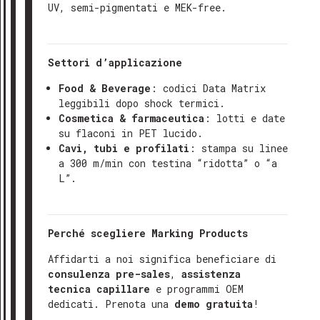
AGOSTO 2026
UV, semi-pigmentati e MEK-free.
CHIUSURA ESTIVA
Ti ringraziamo per il tuo interesse e
Dal 7 al 16 Agosto (compresi) l’azienda sarà
restiamo a tua disposizione!
chiusa.
Settori d’applicazione
Cordiali saluti
Food & Beverage
: codici Data Matrix
Il team di Marking Products
leggibili dopo shock termici.
Cosmetica & farmaceutica
: lotti e date
su flaconi in PET lucido.
Cavi, tubi e profilati
: stampa su linee
a 300 m/min con testina “ridotta” o “a
L”.
Perché scegliere Marking Products
Affidarti a noi significa beneficiare di
consulenza pre-sales
,
assistenza
tecnica capillare
e programmi OEM
dedicati. Prenota una
demo gratuita
!