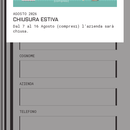
REGIONE DI PROVENIENZA
presto, solitamente entro 24-48 ore
lavorative.
AGOSTO 2026
CHIUSURA ESTIVA
Ti ringraziamo per il tuo interesse e
Dal 7 al 16 Agosto (compresi) l’azienda sarà
NOME
restiamo a tua disposizione!
chiusa.
Cordiali saluti
Il team di Marking Products
COGNOME
AZIENDA
TELEFONO