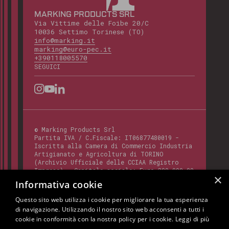
MARKING PRODUCTS SRL
Via Vittime delle Foibe 20/C
10036 Settimo Torinese (TO)
info@marking.it
marking@euro-pec.it
+390118005570
SEGUICI
©
Marking Products Srl
Partita IVA / C.Fiscale:
IT06877480019
-
Iscritta alla Camera di Commercio Industria
Artigianato e Agricoltura di TORINO
(Archivio Ufficiale delle CCIAA Registro
Imprese) - Capitale sociale: Euro 300.000,00
×
- Codice REA:
TO - 820412
Informativa cookie
Questo sito web utilizza i cookie per migliorare la tua esperienza
di navigazione. Utilizzando il nostro sito web acconsenti a tutti i
Questo sito è protetto da Google reCAPTCHA
cookie in conformità con la nostra policy per i cookie.
Leggi di più
v3,
Privacy Policy
e
Terms of Service
di