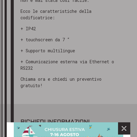
non è mai stata così facile.
Ecco le caratteristiche della
codificatrice:
+ IP42
+ touchscreen da 7 “
+ Supporto multilingue
+ Comunicazione esterna via Ethernet o
RS232
Chiama ora e chiedi un preventivo
gratuito!
GRAZIE PER AVERCI CONTATTATO
Gentile cliente,
RICHIEDI INFORMAZIONI
abbiamo ricevuto il tuo messaggio e
il nostro team ti risponderà al più