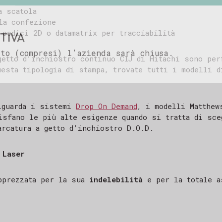
a scatola
amo per il tuo interesse e restiamo a tua disp
la confezione
TIVA
 codici 2D o datamatrix per tracciabilità
luti
to (compresi) l’azienda sarà chiusa.
Marking Products
getto d’inchiostro continuo CIJ di Hitachi sono per
uesta tipologia di stampa, trovate tutti i modelli 
iguarda i sistemi
Drop On Demand
, i modelli Matthew
isfano le più alte esigenze quando si tratta di sce
arcatura a getto d’inchiostro D.O.D.
 Laser
pprezzata per la sua
indelebilità
e per la totale a