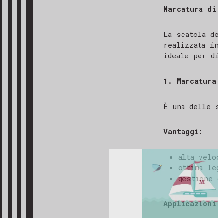
Marcatura di
La scatola d
realizzata i
ideale per d
1. Marcatura
È una delle 
Vantaggi:
alta velo
ottima le
GRAZIE
gestione 
Gentile cli
abbiamo ric
Applicazioni
più presto,