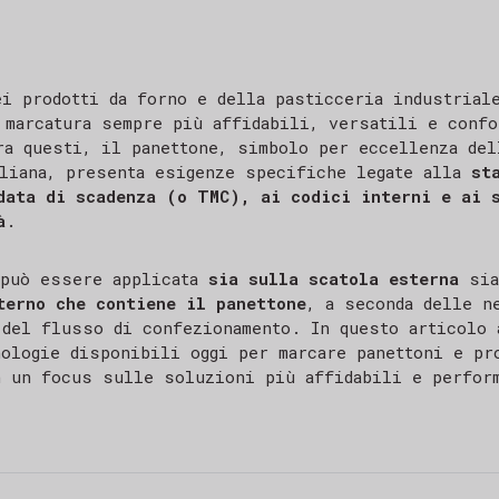
ei prodotti da forno e della pasticceria industrial
 marcatura sempre più affidabili, versatili e confo
ra questi, il panettone, simbolo per eccellenza del
aliana, presenta esigenze specifiche legate alla
st
data di scadenza (o TMC), ai codici interni e ai 
à
.
 può essere applicata
sia sulla scatola esterna
si
terno che contiene il panettone
, a seconda delle n
 del flusso di confezionamento. In questo articolo 
nologie disponibili oggi per marcare panettoni e pr
n un focus sulle soluzioni più affidabili e perfor