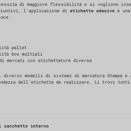
cessita di maggiore flessibilità o si vogliono ins
giuntivi, l’applicazione di
etichette adesive
è una
loce.
lità pallet
lità box multipli
di mercati con etichettature diverse
i diversi modelli di sistemi di marcatura Stampa e 
andezza dell’etichetta da realizzare. Li trovi tutti
l sacchetto interno