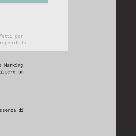
osizione!
fetti per
disponibili
s Marking
gliere un
ssenza di