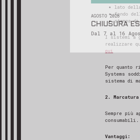
lato dell
Ti ringrazi
AGOSTO 2026
fondo del
CHIUSURA ES
stampa di
Cordiali sa
Dal 7 al 16 Agos
Il team di 
I sistemi a 
realizzare q
qui
Per quanto r
Systems sodd
sistema di m
2. Marcatura
Sempre più a
consumabili.
Vantaggi: