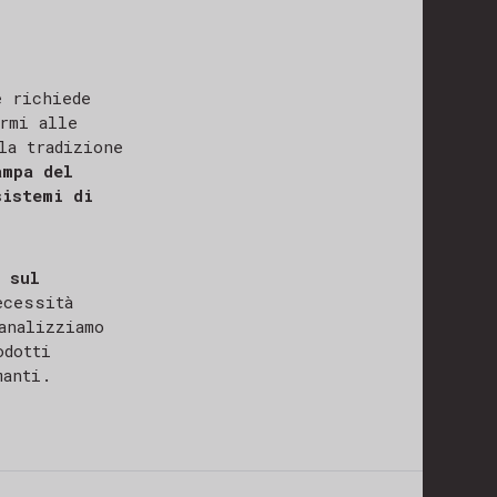
e richiede
rmi alle
la tradizione
ampa del
sistemi di
a
sul
ecessità
analizziamo
odotti
manti.