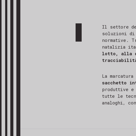
Il settore d
soluzioni di
normative. T
natalizia it
lotto, alla 
tracciabilit
La marcatura
sacchetto in
produttive e
tutte le tec
analoghi, co