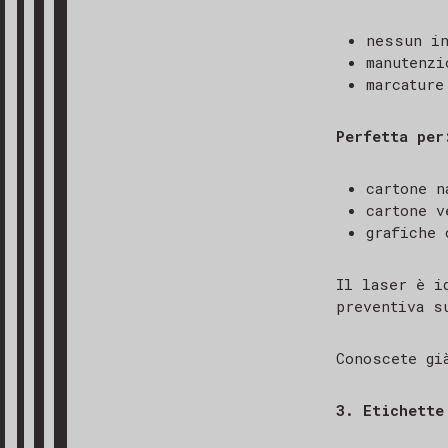
nessun in
manutenzi
marcature
Perfetta per
cartone n
cartone v
grafiche 
Il laser è i
preventiva s
Conoscete gi
3. Etichette