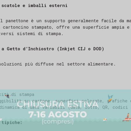
 scatole e imballi esterni
el panettone è un supporto generalmente facile da m
n cartoncino stampato, offre una superficie ampia e
iversi sistemi di stampa.
 a Getto d’Inchiostro (Inkjet CIJ o DOD)
soluzioni più diffuse nel settore alimentare.
cità di stampa
ggibilità su cartone, superfici colorate, grafiche
 PER AVERCI CONTATTATO
dinamica di dati variabili (data, lotto, QR, codici 
ente,
evuto il tuo messaggio e il nostro team ti ris
 tipiche:
 solitamente entro 24-48 ore lavorative.