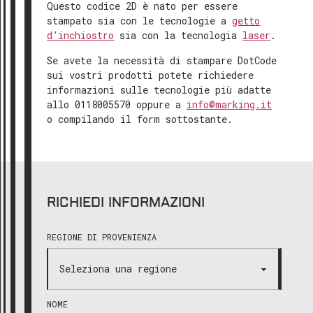
Questo codice 2D è nato per essere
stampato sia con le tecnologie a
getto
d’inchiostro
sia con la tecnologia
laser
.
GRAZIE PER AVERCI CONTATTATO
Se avete la necessità di stampare DotCode
Gentile cliente,
sui vostri prodotti potete richiedere
informazioni sulle tecnologie più adatte
abbiamo ricevuto il tuo messaggio e
allo 0118005570 oppure a
info@marking.it
il nostro team ti risponderà al più
o compilando il form sottostante.
presto, solitamente entro 24-48 ore
lavorative.
AGOSTO 2026
CHIUSURA ESTIVA
Ti ringraziamo per il tuo interesse e
Dal 7 al 16 Agosto (compresi) l’azienda sarà
restiamo a tua disposizione!
chiusa.
RICHIEDI INFORMAZIONI
Cordiali saluti
REGIONE DI PROVENIENZA
Il team di Marking Products
NOME