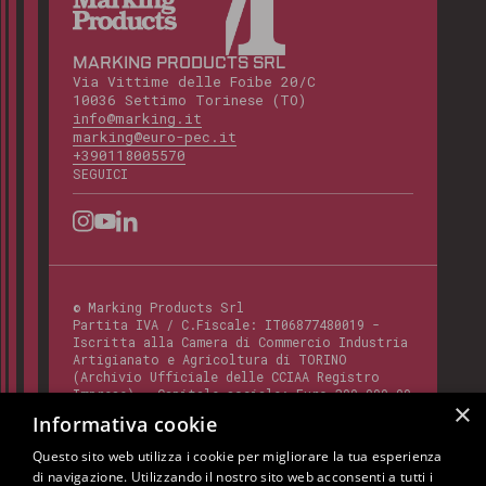
MARKING PRODUCTS SRL
Via Vittime delle Foibe 20/C
10036 Settimo Torinese (TO)
info@marking.it
marking@euro-pec.it
+390118005570
SEGUICI
©
Marking Products Srl
Partita IVA / C.Fiscale:
IT06877480019
-
Iscritta alla Camera di Commercio Industria
Artigianato e Agricoltura di TORINO
(Archivio Ufficiale delle CCIAA Registro
Imprese) - Capitale sociale: Euro 300.000,00
×
- Codice REA:
TO - 820412
Informativa cookie
Questo sito web utilizza i cookie per migliorare la tua esperienza
di navigazione. Utilizzando il nostro sito web acconsenti a tutti i