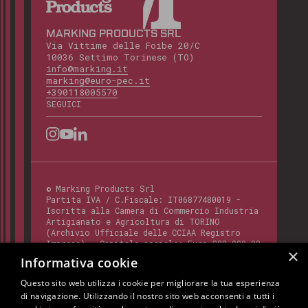
MARKING PRODUCTS SRL
Via Vittime delle Foibe 20/C
10036 Settimo Torinese (TO)
info@marking.it
marking@euro-pec.it
+390118005570
SEGUICI
©
Marking Products Srl
Partita IVA / C.Fiscale:
IT06877480019
-
Iscritta alla Camera di Commercio Industria
Artigianato e Agricoltura di TORINO
(Archivio Ufficiale delle CCIAA Registro
Imprese) - Capitale sociale: Euro 300.000,00
×
- Codice REA:
TO - 820412
Informativa cookie
Questo sito web utilizza i cookie per migliorare la tua esperienza
di navigazione. Utilizzando il nostro sito web acconsenti a tutti i
Questo sito è protetto da Google reCAPTCHA