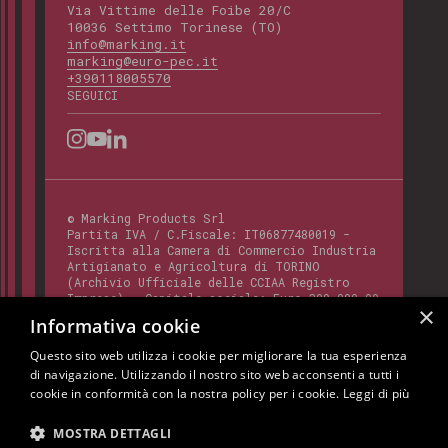
Via Vittime delle Foibe 20/C
10036 Settimo Torinese (TO)
info@marking.it
marking@euro-pec.it
+390118005570
SEGUICI
©
Marking Products Srl
Partita IVA / C.Fiscale:
IT06877480019
-
Iscritta alla Camera di Commercio Industria
Artigianato e Agricoltura di TORINO
(Archivio Ufficiale delle CCIAA Registro
Imprese) - Capitale sociale: Euro 300.000,00
×
- Codice REA:
TO - 820412
Informativa cookie
Questo sito web utilizza i cookie per migliorare la tua esperienza
di navigazione. Utilizzando il nostro sito web acconsenti a tutti i
Questo sito è protetto da Google reCAPTCHA
cookie in conformità con la nostra policy per i cookie.
Leggi di più
v3,
Privacy Policy
e
Terms of Service
di
Google.
MOSTRA DETTAGLI