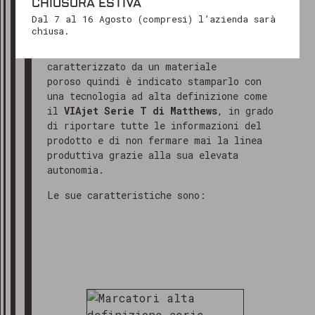
CHIUSURA ESTIVA
gelato vengono gestite nel sistema
Ti ringraziamo per il tuo interesse e
Dal 7 al 16 Agosto (compresi) l’azienda sarà
logistico.
restiamo a tua disposizione!
chiusa.
Questa tipologia di imballo è
Cordiali saluti
caratterizzato da un materiale
Il team di Marking Products
poroso quindi è indicato stamparlo con
una tecnologia ad alta definizione come
il
VIAjet Serie T di Matthews
, in grado
di riportare tutte le informazioni del
prodotto e di non fermare mai la linea
produttiva grazie alla sua elevata
autonomia.
Le sue caratteristiche sono: