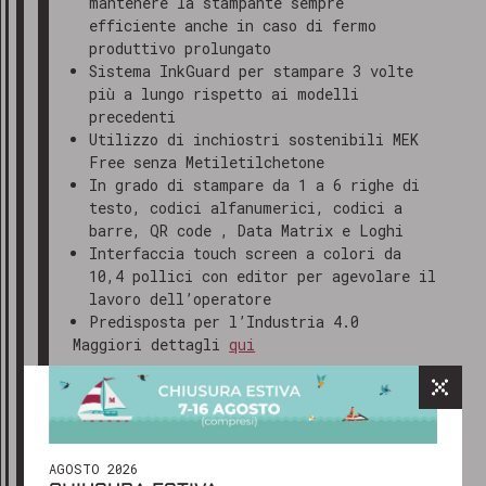
mantenere la stampante sempre
efficiente anche in caso di fermo
produttivo prolungato
Sistema InkGuard per stampare 3 volte
più a lungo rispetto ai modelli
precedenti
Utilizzo di inchiostri sostenibili MEK
Free senza Metiletilchetone
In grado di stampare da 1 a 6 righe di
testo, codici alfanumerici, codici a
barre, QR code , Data Matrix e Loghi
Interfaccia touch screen a colori da
10,4 pollici con editor per agevolare il
lavoro dell’operatore
Predisposta per l’Industria 4.0
GRAZIE PER AVERCI CONTATTATO
Maggiori dettagli
qui
Gentile cliente,
abbiamo ricevuto il tuo messaggio e
il nostro team ti risponderà al più
presto, solitamente entro 24-48 ore
In ultimo andremo a vedere come stampare
lavorative.
l’
imballaggio terziario
, ovvero il
AGOSTO 2026
cartone con cui le scatole di