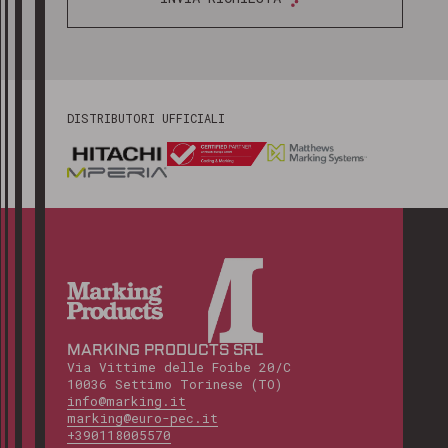
DISTRIBUTORI UFFICIALI
MARKING PRODUCTS SRL
Via Vittime delle Foibe 20/C
10036 Settimo Torinese (TO)
info@marking.it
marking@euro-pec.it
+390118005570