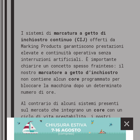
I sistemi di
marcatura a getto di
inchiostro continuo (CIJ)
offerti da
Marking Products garantiscono prestazioni
elevate e continuità operativa senza
interruzioni artificiali. È importante
chiarire un concetto spesso frainteso: il
nostro
marcatore a getto d’inchiostro
non contiene alcun
core
programmato per
bloccare la macchina dopo un determinato
numero di ore.
Al contrario di alcuni sistemi presenti
GRAZIE PER AVERCI CONTATTATO
sul mercato che integrano un
core
con un
Gentile cliente,
ciclo di vita prestabilito, i nostri
abbiamo ricevuto il tuo messaggio e
marcatori
CIJ sono progettati per
il nostro team ti risponderà al più
funzionare in maniera affidabile e
presto, solitamente entro 24-48 ore
costante, senza fermarsi a causa di