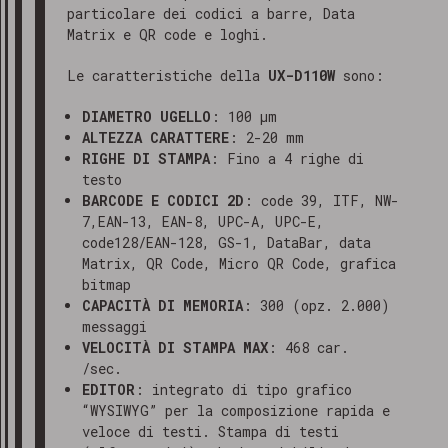
particolare dei codici a barre, Data
Matrix e QR code e loghi.
Le caratteristiche della
UX-D110W
sono:
DIAMETRO UGELLO
: 100 μm
ALTEZZA CARATTERE
: 2-20 mm
RIGHE DI STAMPA
: Fino a 4 righe di
testo
BARCODE E CODICI 2D
: code 39, ITF, NW-
7,EAN-13, EAN-8, UPC-A, UPC-E,
code128/EAN-128, GS-1, DataBar, data
Matrix, QR Code, Micro QR Code, grafica
bitmap
CAPACITÀ DI MEMORIA
: 300 (opz. 2.000)
messaggi
VELOCITÀ DI STAMPA MAX
: 468 car.
/sec.
EDITOR
: integrato di tipo grafico
“WYSIWYG” per la composizione rapida e
veloce di testi. Stampa di testi