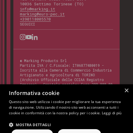
10036 Settimo Torinese (TO)
info@marking.it
marking@euro-pec.it
+390118005570
SEGUICI
©
Marking Products Srl
Partita IVA / C.Fiscale:
IT06877480019
-
Iscritta alla Camera di Commercio Industria
Artigianato e Agricoltura di TORINO
(Archivio Ufficiale delle CCIAA Registro
Imprese) - Capitale sociale: Euro 300.000,00
×
- Codice REA:
TO - 820412
Informativa cookie
Questo sito web utilizza i cookie per migliorare la tua esperienza
di navigazione. Utilizzando il nostro sito web acconsenti a tutti i
Questo sito è protetto da Google reCAPTCHA
cookie in conformità con la nostra policy per i cookie.
Leggi di più
v3,
Privacy Policy
e
Terms of Service
di
Google.
MOSTRA DETTAGLI
Cookie Policy
Privacy Policy
Note Legali