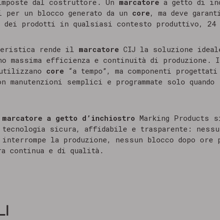
imposte dal costruttore. Un
marcatore
a getto di in
i per un blocco generato da un
core
, ma deve garant
à dei prodotti in qualsiasi contesto produttivo, 24
teristica rende il
marcatore
CIJ la soluzione ideal
no massima efficienza e continuità di produzione. I
 utilizzano
core
“a tempo”, ma componenti progettati
on manutenzioni semplici e programmate solo quando 
n
marcatore a getto d’inchiostro
Marking Products s
 tecnologia sicura, affidabile e trasparente: ness
 interrompe la produzione, nessun blocco dopo ore 
ra continua e di qualità.
LI