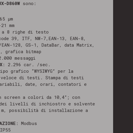
UX-D860W
sono:
65 μm
-21 mm
 a 8 righe di testo
code 39, ITF, NW-7,EAN-13, EAN-8,
/EAN-128, GS-1, DataBar, data Matrix,
, grafica bitmap
2.000 messaggi
X
: 2.296 car. /sec.
tipo grafico “WYSIWYG” per la
 veloce di testi. Stampa di testi
ariabili, date, orari, contatori e
h screen a colori da 10,4”; con
 dei livelli di inchiostro e solvente
 m, possibilità di installazione a
AZIONE
: Modbus
IP55