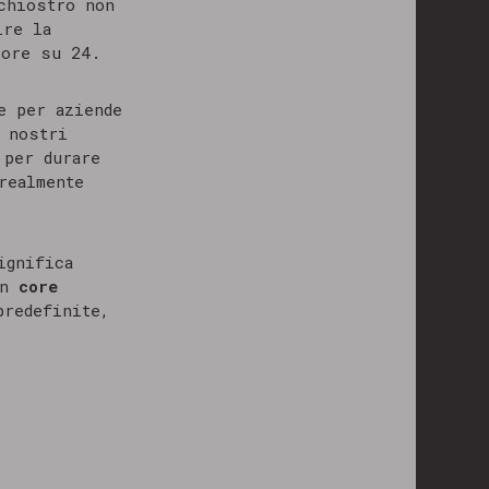
chiostro non
ire la
 ore su 24.
e per aziende
 nostri
 per durare
realmente
ignifica
un
core
predefinite,