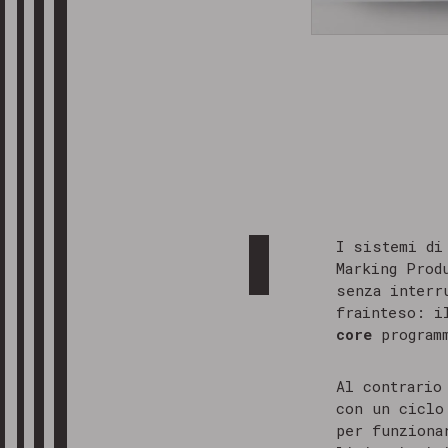
I sistemi d
Marking Prod
senza interr
frainteso: 
core
programm
Al contrario
con un ciclo
per funziona