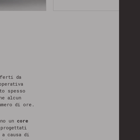
ferti da
operativa
tto spesso
ne alcun
umero di ore.
ano un
core
progettati
 a causa di