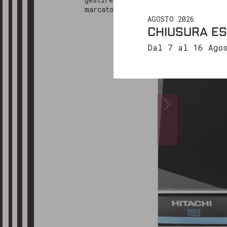
marcatore
Ti ringrazi
AGOSTO 2026
CHIUSURA ES
Cordiali sa
Dal 7 al 16 Agos
Il team di 