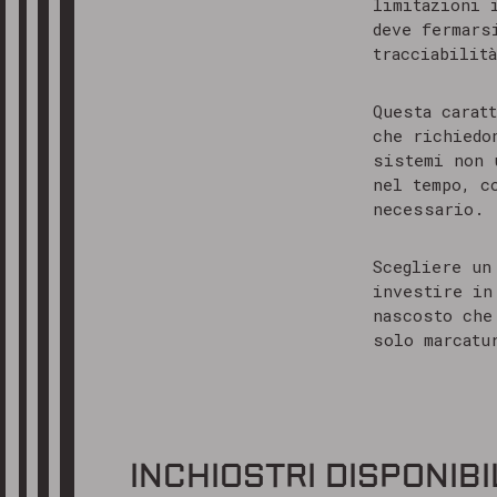
limitazioni 
deve fermars
tracciabilit
Questa carat
che richiedo
sistemi non
nel tempo, c
necessario.
Scegliere u
investire in
nascosto che
solo marcatu
INCHIOSTRI DISPONIBI