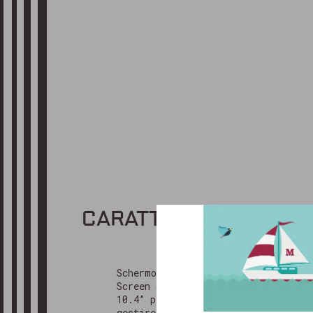
CARATTERISTICHE
GRAZIE
Gentile cli
Schermo Touch
abbiamo ric
Screen da
più presto,
10.4” per
gestire il