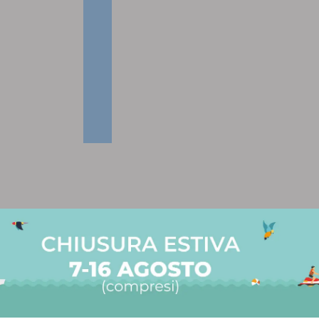
 PER AVERCI CONTATTATO
ente,
evuto il tuo messaggio e il nostro team ti ris
 solitamente entro 24-48 ore lavorative.