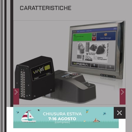
CARATTERISTICHE
GRAZIE PER AVERCI CONTATTATO
Gentile cliente,
abbiamo ricevuto il tuo messaggio e
Testa di stampa T100 con pannello di controllo
il nostro team ti risponderà al più
MPERIA ™
presto, solitamente entro 24-48 ore
lavorative.