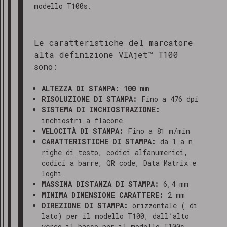
modello T100s.
Le caratteristiche del marcatore
alta definizione VIAjet™ T100
sono:
ALTEZZA DI STAMPA:
100 mm
RISOLUZIONE DI STAMPA:
Fino a 476 dpi
SISTEMA DI INCHIOSTRAZIONE:
inchiostri a flacone
VELOCITÀ DI STAMPA:
Fino a 81 m/min
CARATTERISTICHE DI STAMPA:
da 1 a n
righe di testo, codici alfanumerici,
codici a barre, QR code, Data Matrix e
loghi
MASSIMA DISTANZA DI STAMPA:
6,4 mm
MINIMA DIMENSIONE CARATTERE:
2 mm
DIREZIONE DI STAMPA:
orizzontale ( di
lato) per il modello T100, dall’alto
verso il basso per il modello T100s