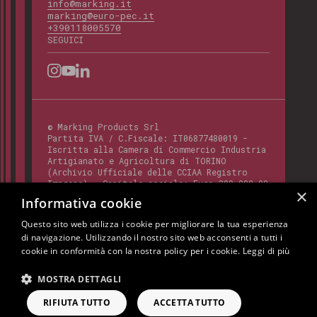
info@marking.it
marking@euro-pec.it
+390118005570
SEGUICI
©
Marking Products Srl
Partita IVA / C.Fiscale:
IT06877480019
-
Iscritta alla Camera di Commercio Industria
Artigianato e Agricoltura di TORINO
(Archivio Ufficiale delle CCIAA Registro
Imprese) - Capitale sociale: Euro 300.000,00
×
- Codice REA:
TO - 820412
Informativa cookie
Questo sito web utilizza i cookie per migliorare la tua esperienza
di navigazione. Utilizzando il nostro sito web acconsenti a tutti i
Questo sito è protetto da Google reCAPTCHA
cookie in conformità con la nostra policy per i cookie.
Leggi di più
v3,
Privacy Policy
e
Terms of Service
di
Google.
MOSTRA DETTAGLI
Cookie Policy
Privacy Policy
Note Legali
RIFIUTA TUTTO
ACCETTA TUTTO
RICHIEDI INFORMAZIONI