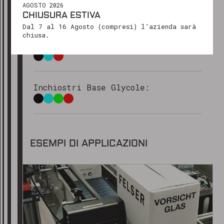
AGOSTO 2026
INCHIOSTRI DISPONIBILI
CHIUSURA ESTIVA
Ti ringraziamo per il tuo interesse e
Dal 7 al 16 Agosto (compresi) l’azienda sarà
restiamo a tua disposizione!
chiusa.
Inchiostri Base Olio:
Cordiali saluti
Il team di Marking Products
Inchiostri Base Glycole:
ESEMPI DI APPLICAZIONI