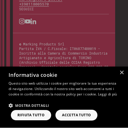
+390118005570
SEGUICI
©
Marking Products Srl
Partita IVA / C.Fiscale:
IT06877480019
-
Iscritta alla Camera di Commercio Industria
Artigianato e Agricoltura di TORINO
(Archivio Ufficiale delle CCIAA Registro
Imprese) - Capitale sociale: Euro 300.000,00
×
- Codice REA:
TO - 820412
Informativa cookie
Questo sito web utilizza i cookie per migliorare la tua esperienza
di navigazione. Utilizzando il nostro sito web acconsenti a tutti i
Questo sito è protetto da Google reCAPTCHA
cookie in conformità con la nostra policy per i cookie.
Leggi di più
v3,
Privacy Policy
e
Terms of Service
di
Google.
MOSTRA DETTAGLI
Cookie Policy
Privacy Policy
Note Legali
RIFIUTA TUTTO
ACCETTA TUTTO
RICHIEDI INFORMAZIONI