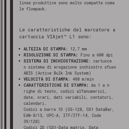
linee produttive sono molto compatte come
le flowpack.
Le caratteristiche del marcatore a
cartuccia VIAjet™ L1 sono:
ALTEZZA DI STAMPA
: 12,7 mm
RISOLUZIONE DI STAMPA:
Fino a 600 dpi
SISTEMA DI INCHIOSTRAZIONE
: cartucce
o sistema di erogazione inchiostro sfuso
ABIS (Active Bulk Ink System)
VELOCITÀ DI STAMPA
: 488 m/min
CARATTERISTICHE DI STAMPA:
da 1 a n
righe di testo, codici alfanumerici,
date, orari, dati variabili, contatori,
calendari.
Codici a barre 1D (GS-128, GS1 DataBar,
EAN-8/13, UPC-A, ITF/ITF-14, Code
39/128)
Codici 2D (GS1-Data matrix, Data