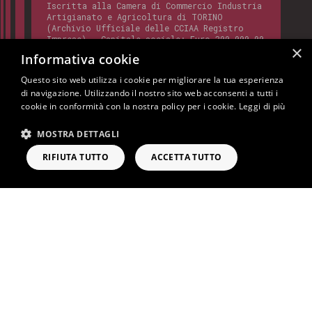
Iscritta alla Camera di Commercio Industria
Artigianato e Agricoltura di TORINO
(Archivio Ufficiale delle CCIAA Registro
Imprese) - Capitale sociale: Euro 300.000,00
×
- Codice REA:
TO - 820412
Informativa cookie
Questo sito web utilizza i cookie per migliorare la tua esperienza
di navigazione. Utilizzando il nostro sito web acconsenti a tutti i
Questo sito è protetto da Google reCAPTCHA
cookie in conformità con la nostra policy per i cookie.
Leggi di più
v3,
Privacy Policy
e
Terms of Service
di
Google.
MOSTRA DETTAGLI
Cookie Policy
Privacy Policy
Note Legali
RIFIUTA TUTTO
ACCETTA TUTTO
RICHIEDI INFORMAZIONI