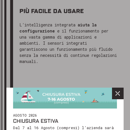
PIÙ FACILE DA USARE
L’intelligenza integrata
aiuta la
configurazione
e il funzionamento per
una vasta gamma di applicazioni e
ambienti. I sensori integrati
garantiscono un funzionamento più fluido
senza la necessità di continue regolazioni
manuali.
GRAZIE PER AVERCI CONTATTATO
Gentile cliente,
abbiamo ricevuto il tuo messaggio e
CARATTERISTICHE
il nostro team ti risponderà al più
presto, solitamente entro 24-48 ore
lavorative.
AGOSTO 2026
CHIUSURA ESTIVA
Ti ringraziamo per il tuo interesse e
Dal 7 al 16 Agosto (compresi) l’azienda sarà