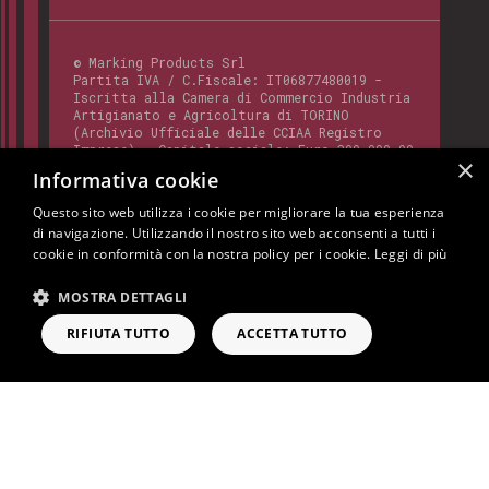
©
Marking Products Srl
Partita IVA / C.Fiscale:
IT06877480019
-
Iscritta alla Camera di Commercio Industria
Artigianato e Agricoltura di TORINO
(Archivio Ufficiale delle CCIAA Registro
Imprese) - Capitale sociale: Euro 300.000,00
×
- Codice REA:
TO - 820412
Informativa cookie
Questo sito web utilizza i cookie per migliorare la tua esperienza
di navigazione. Utilizzando il nostro sito web acconsenti a tutti i
Questo sito è protetto da Google reCAPTCHA
cookie in conformità con la nostra policy per i cookie.
Leggi di più
v3,
Privacy Policy
e
Terms of Service
di
Google.
MOSTRA DETTAGLI
Cookie Policy
Privacy Policy
Note Legali
RIFIUTA TUTTO
ACCETTA TUTTO
RICHIEDI INFORMAZIONI