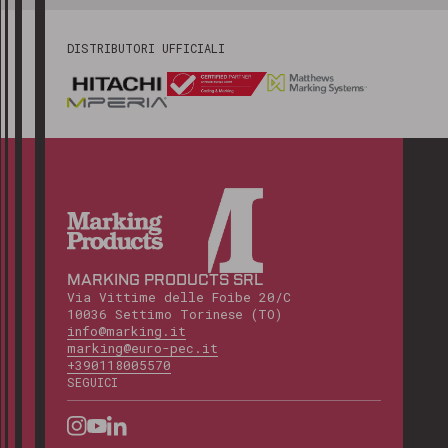
DISTRIBUTORI UFFICIALI
MARKING PRODUCTS SRL
Via Vittime delle Foibe 20/C
10036 Settimo Torinese (TO)
info@marking.it
marking@euro-pec.it
+390118005570
SEGUICI