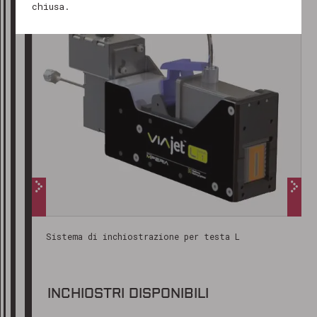
restiamo a tua disposizione!
chiusa.
Cordiali saluti
Il team di Marking Products
Sistema di inchiostrazione per testa L
INCHIOSTRI DISPONIBILI