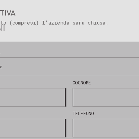
TIVA
luti
to (compresi) l’azienda sarà chiusa.
Marking Products
NI
A
COGNOME
TELEFONO