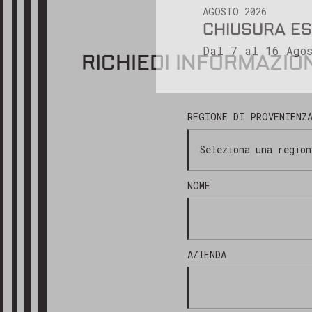
AGOSTO 2026
CHIUSURA ES
Cordiali sa
Dal 7 al 16 Agos
Il team di 
RICHIEDI INFORMAZIO
REGIONE DI PROVENIENZ
NOME
AZIENDA