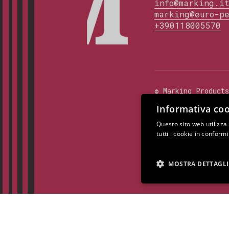
info@marking.i
marking@euro-p
+390118005570
©
Marking Products
Informativa coo
Questo sito web utilizza
tutti i cookie in conform
Questo sito è prote
Google.
MOSTRA DETTAGLI
Cookie Policy
Priv