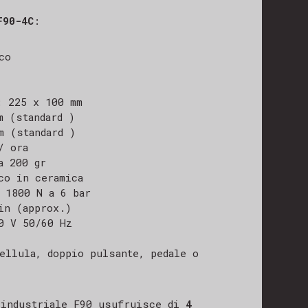
F90-4C
:
co
: 225 x 100 mm
m (standard )
m (standard )
/ ora
a 200 gr
co in ceramica
 1800 N a 6 bar
in (approx.)
0 V 50/60 Hz
ellula, doppio pulsante, pedale o
a industriale F90 usufruisce di
4