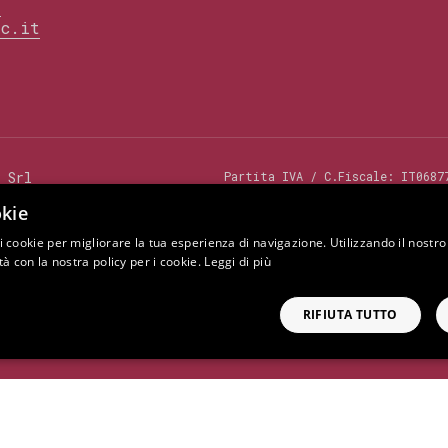
t
ec.it
 Srl
Partita IVA / C.Fiscale:
IT0687
Industria Artigianato e Agricol
Registro Imprese) - Capitale so
kie
820412
 i cookie per migliorare la tua esperienza di navigazione. Utilizzando il nostr
ità con la nostra policy per i cookie.
Leggi di più
tto da Google reCAPTCHA v3,
Privacy Policy
e
Terms of Service
RIFIUTA TUTTO
acy Policy
Note Legali