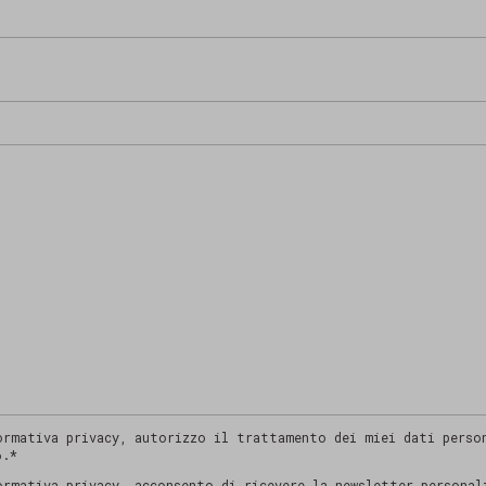
ormativa privacy, autorizzo il trattamento dei miei dati person
6.*
ormativa privacy, acconsento di ricevere la newsletter personal