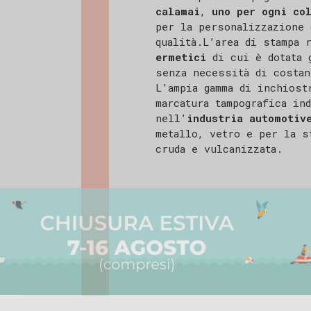
calamai
,
uno per ogni co
per la personalizzazione 
qualità.L’area di stampa 
ermetici
di cui è dotata g
senza necessità di costan
L’ampia gamma di inchiost
marcatura tampografica in
nell’
industria automotiv
metallo, vetro e per la s
cruda e vulcanizzata.
 PER AVERCI CONTATTATO
ente,
evuto il tuo messaggio e il nostro team ti ris
 solitamente entro 24-48 ore lavorative.
amo per il tuo interesse e restiamo a tua disp