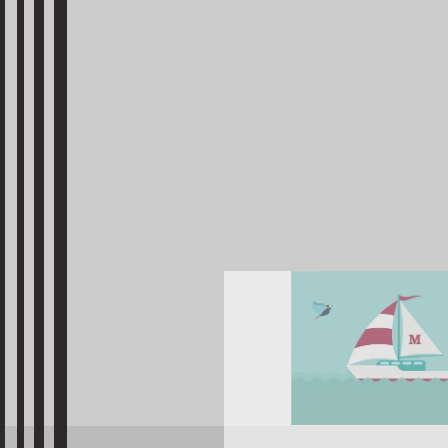
GRAZIE
Gentile cli
abbiamo ric
più presto,
Ti ringrazi