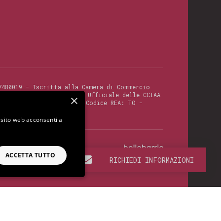
7480019
- Iscritta alla Camera di Commercio
tura di TORINO (Archivio Ufficiale delle CCIAA
×
ciale: Euro 300.000,00 - Codice REA:
TO -
o sito web acconsenti a
di
ACCETTA TUTTO
RICHIEDI INFORMAZIONI