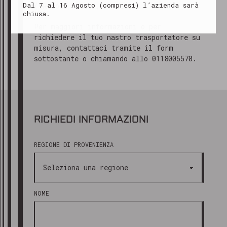
Ti ringraziamo per il tuo interesse e
Dal 7 al 16 Agosto (compresi) l’azienda sarà
(QR code, lotti, scadenze).
restiamo a tua disposizione!
chiusa.
Per maggiori informazioni o per
Cordiali saluti
richiedere il tuo nastro trasportatore su
misura, contattaci tramite il form
Il team di Marking Products
sottostante o chiamando allo 0118005570.
RICHIEDI INFORMAZIONI
REGIONE DI PROVENIENZA
NOME