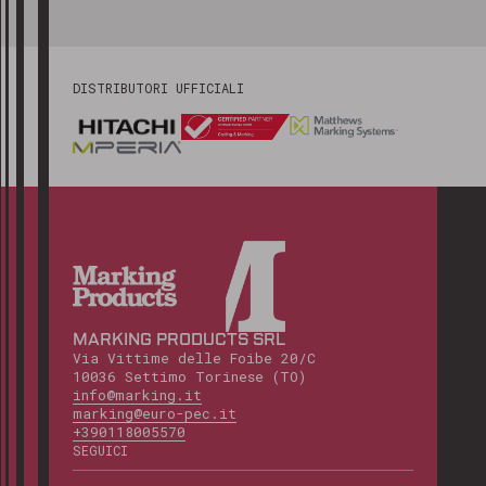
DISTRIBUTORI UFFICIALI
MARKING PRODUCTS SRL
Via Vittime delle Foibe 20/C
10036 Settimo Torinese (TO)
info@marking.it
marking@euro-pec.it
+390118005570
SEGUICI