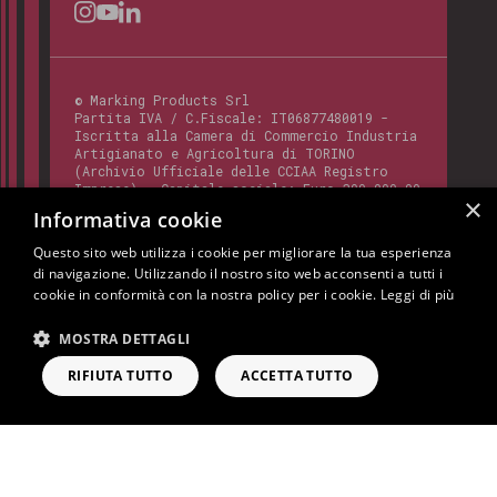
©
Marking Products Srl
Partita IVA / C.Fiscale:
IT06877480019
-
Iscritta alla Camera di Commercio Industria
Artigianato e Agricoltura di TORINO
(Archivio Ufficiale delle CCIAA Registro
Imprese) - Capitale sociale: Euro 300.000,00
×
- Codice REA:
TO - 820412
Informativa cookie
Questo sito web utilizza i cookie per migliorare la tua esperienza
di navigazione. Utilizzando il nostro sito web acconsenti a tutti i
Questo sito è protetto da Google reCAPTCHA
cookie in conformità con la nostra policy per i cookie.
Leggi di più
v3,
Privacy Policy
e
Terms of Service
di
Google.
MOSTRA DETTAGLI
Cookie Policy
Privacy Policy
Note Legali
RIFIUTA TUTTO
ACCETTA TUTTO
RICHIEDI INFORMAZIONI