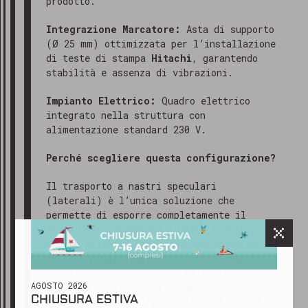
prodotto.
Integrazione Marcatore:
Asta di supporto
(Ø 25 mm) ottimizzata per l’installazione
di teste di stampa
Hitachi
, garantendo
stabilità e assenza di vibrazioni.
Impianto Elettrico:
Quadro elettrico
integrato nella struttura con
alimentazione standard 230 V.
Perché scegliere questa configurazione?
Il trasporto a nastri speculari
GRAZIE PER AVERCI CONTATTATO
(laterali) è l’unica soluzione che
Gentile cliente,
permette di esporre completamente il
abbiamo ricevuto il tuo messaggio e
fondo del contenitore o della scatola.
il nostro team ti risponderà al più
Questo sistema elimina la necessità di
costosi ribaltatori e garantisce che la
presto, solitamente entro 24-48 ore
marcatura avvenga sempre alla stessa
lavorative.
AGOSTO 2026
distanza focale, migliorando
CHIUSURA ESTIVA
drasticamente la leggibilità dei codici