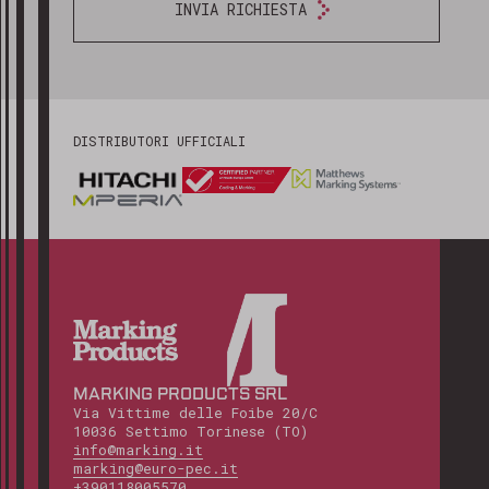
INVIA RICHIESTA
DISTRIBUTORI UFFICIALI
MARKING PRODUCTS SRL
Via Vittime delle Foibe 20/C
10036 Settimo Torinese (TO)
info@marking.it
marking@euro-pec.it
+390118005570