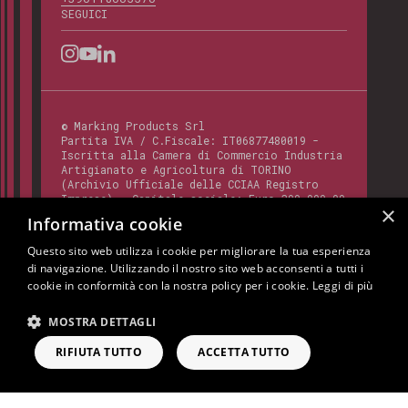
SEGUICI
©
Marking Products Srl
Partita IVA / C.Fiscale:
IT06877480019
-
Iscritta alla Camera di Commercio Industria
Artigianato e Agricoltura di TORINO
(Archivio Ufficiale delle CCIAA Registro
Imprese) - Capitale sociale: Euro 300.000,00
×
- Codice REA:
TO - 820412
Informativa cookie
Questo sito web utilizza i cookie per migliorare la tua esperienza
di navigazione. Utilizzando il nostro sito web acconsenti a tutti i
Questo sito è protetto da Google reCAPTCHA
cookie in conformità con la nostra policy per i cookie.
Leggi di più
v3,
Privacy Policy
e
Terms of Service
di
Google.
MOSTRA DETTAGLI
Cookie Policy
Privacy Policy
Note Legali
RIFIUTA TUTTO
ACCETTA TUTTO
RICHIEDI INFORMAZIONI