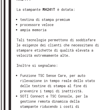
La stampante
MH241T
è dotata:
testina di stampa premium
processore veloce
ampia memoria
Tali tecnologie permettono di soddisfare
le esigenze dei clienti che necessitano di
stampare etichette di qualità elevata a
velocità estremamente alte.
Inoltre si segnalano:
Funzione TSC Sense Care, per auto
rilevazione in tempo reale dello stato
GRAZIE PER AVERCI CONTATTATO
delle testine di stampa al fine di
Gentile cliente,
prevenire i tempi di inattività.
SOTI Connect e TSC Console, per la
abbiamo ricevuto il tuo messaggio e
gestione remota dinamica della
il nostro team ti risponderà al più
stampante riducendo i costi di
presto, solitamente entro 24-48 ore