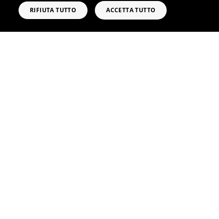
Cookie Policy
Privacy Policy
Note Legali
RIFIUTA TUTTO
ACCETTA TUTTO
RICHIEDI INFORMAZIONI