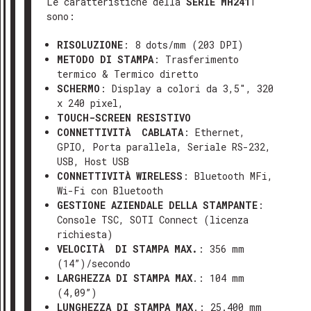
Le caratteristiche della
SERIE MH241
T
sono:
RISOLUZIONE
: 8 dots/mm (203 DPI)
METODO DI STAMPA
: Trasferimento
termico & Termico diretto
SCHERMO
: Display a colori da 3,5″, 320
x 240 pixel,
TOUCH-SCREEN RESISTIVO
CONNETTIVITÀ CABLATA
: Ethernet,
GPIO, Porta parallela, Seriale RS-232,
USB, Host USB
CONNETTIVITÀ WIRELESS
: Bluetooth MFi,
Wi-Fi con Bluetooth
GESTIONE AZIENDALE DELLA STAMPANTE
:
Console TSC, SOTI Connect (licenza
richiesta)
VELOCITÀ DI STAMPA MAX.
: 356 mm
(14”)/secondo
LARGHEZZA DI STAMPA MAX
.: 104 mm
(4,09”)
LUNGHEZZA DI STAMPA MAX
.: 25.400 mm