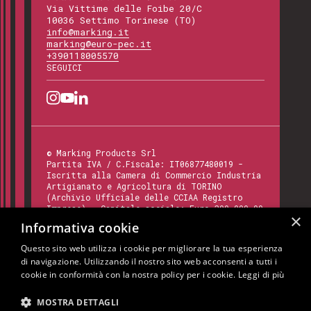
Via Vittime delle Foibe 20/C
10036 Settimo Torinese (TO)
info@marking.it
marking@euro-pec.it
+390118005570
SEGUICI
©
Marking Products Srl
Partita IVA / C.Fiscale:
IT06877480019
-
Iscritta alla Camera di Commercio Industria
Artigianato e Agricoltura di TORINO
(Archivio Ufficiale delle CCIAA Registro
Imprese) - Capitale sociale: Euro 300.000,00
×
- Codice REA:
TO - 820412
Informativa cookie
Questo sito web utilizza i cookie per migliorare la tua esperienza
di navigazione. Utilizzando il nostro sito web acconsenti a tutti i
Questo sito è protetto da Google reCAPTCHA
cookie in conformità con la nostra policy per i cookie.
Leggi di più
v3,
Privacy Policy
e
Terms of Service
di
Google.
MOSTRA DETTAGLI