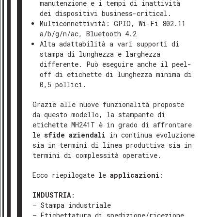
manutenzione e i tempi di inattività
lavorative.
dei dispositivi business-critical.
AGOSTO 2026
Multiconnettività: GPIO, Wi-Fi 802.11
CHIUSURA ESTIVA
Ti ringraziamo per il tuo interesse e
a/b/g/n/ac, Bluetooth 4.2
Dal 7 al 16 Agosto (compresi) l’azienda sarà
restiamo a tua disposizione!
Alta adattabilità a vari supporti di
chiusa.
stampa di lunghezza e larghezza
differente. Può eseguire anche il peel-
Cordiali saluti
off di etichette di lunghezza minima di
Il team di Marking Products
0,5 pollici.
Grazie alle nuove funzionalità proposte
da questo modello, la stampante di
etichette MH241T è in grado di affrontare
le
sfide aziendali
in continua evoluzione
sia in termini di linea produttiva sia in
termini di complessità operative.
Ecco riepilogate le
applicazioni
:
INDUSTRIA
:
– Stampa industriale
– Etichettatura di spedizione/ricezione