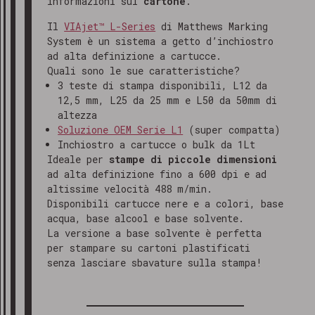
informazioni sul
cartone
.
Il
VIAjet™ L-Series
di Matthews Marking
System è un sistema a getto d’inchiostro
ad alta definizione a cartucce.
Quali sono le sue caratteristiche?
3 teste di stampa disponibili, L12 da
12,5 mm, L25 da 25 mm e L50 da 50mm di
altezza
Soluzione OEM Serie L1
(super compatta)
Inchiostro a cartucce o bulk da 1Lt
Ideale per
stampe di piccole dimensioni
ad alta definizione fino a 600 dpi e ad
altissime velocità 488 m/min.
Disponibili cartucce nere e a colori, base
acqua, base alcool e base solvente.
La versione a base solvente è perfetta
per stampare su cartoni plastificati
senza lasciare sbavature sulla stampa!