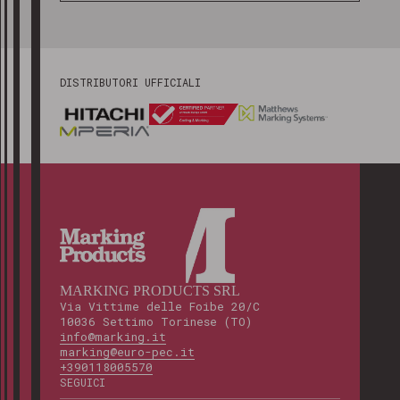
DISTRIBUTORI UFFICIALI
MARKING PRODUCTS SRL
Via Vittime delle Foibe 20/C
10036 Settimo Torinese (TO)
info@marking.it
marking@euro-pec.it
+390118005570
SEGUICI