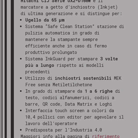
Hitachi CIJ Serie UX2-D160W
è il
marcatore a getto d’inchiostro (Inkjet)
di ultima generazione e si distingue per:
Ugello da 65 μm
Sistema “Safe Clean Station” stazione di
pulizia automatica in grado di
mantenere la stampante sempre
efficiente anche in caso di fermo
produttivo prolungato
Sistema InkGuard per stampare
3 volte
più a lungo
rispetto ai modelli
precedenti
Utilizzo di
inchiostri sostenibili
MEK
Free senza Metiletilchetone
In grado di stampare da
1 a 6 righe
di
testo, codici alfanumerici, codici a
barre, QR code, Data Matrix e Loghi
Interfaccia touch screen a colori da
10,4 pollici con editor per agevolare il
lavoro dell’operatore
Predisposta per l’Industria 4.0
Maggiori info alla pagina di
riferimento