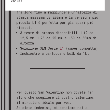
restiamo a tua disposizione!
chiusa.
Le teste di stampa hanno altezza di
stampa da 12,5mm a 50mm, sono combinabili
fra loro fino a raggiungere un’altezza di
Cordiali saluti
stampa massima di 200mm e la versione più
Il team di Marking Products
piccola L1 è perfetta per gli spazi più
ridotti.
3 teste di stampa disponibili, L12 da
12,5 mm, L25 da 25 mm e L50 da 50mm di
altezza
Soluzione OEM Serie
L1
(super compatta)
Inchiostro a cartucce o bulk da 1Lt
Per questo San Valentino non dovete far
altro che scegliere il vostro Valentino,
il marcatore ideale per voi.
Se siete indecisi, ci pensiamo noi a