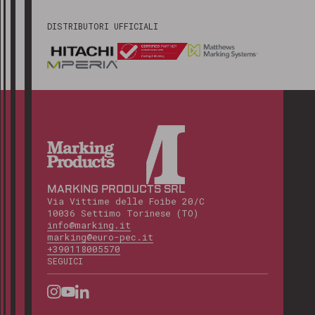
DISTRIBUTORI UFFICIALI
MARKING PRODUCTS SRL
Via Vittime delle Foibe 20/C
10036 Settimo Torinese (TO)
info@marking.it
marking@euro-pec.it
+390118005570
SEGUICI