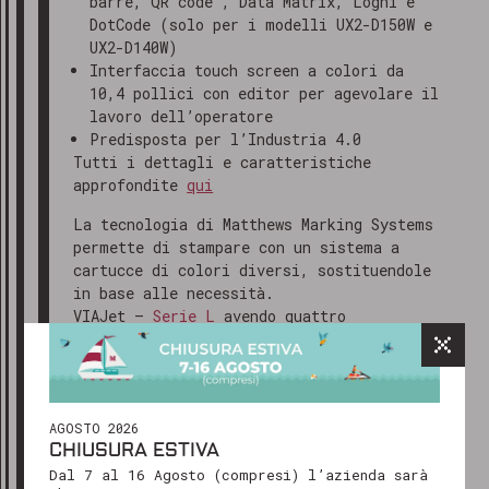
barre, QR code , Data Matrix, Loghi e
DotCode (solo per i modelli UX2-D150W e
UX2-D140W)
Interfaccia touch screen a colori da
10,4 pollici con editor per agevolare il
lavoro dell’operatore
Predisposta per l’Industria 4.0
Tutti i dettagli e caratteristiche
approfondite
qui
La tecnologia di Matthews Marking Systems
permette di stampare con un sistema a
cartucce di colori diversi, sostituendole
GRAZIE PER AVERCI CONTATTATO
in base alle necessità.
Gentile cliente,
VIAJet –
Serie L
avendo quattro
abbiamo ricevuto il tuo messaggio e
dimensioni diverse fra cui scegliere è
il nostro team ti risponderà al più
perfetta sia per OEM sia su linea di
produzione o confezionamento che
presto, solitamente entro 24-48 ore
richiedono stampe grandi ma in alta
lavorative.
AGOSTO 2026
definizione.
CHIUSURA ESTIVA
Ti ringraziamo per il tuo interesse e
Dal 7 al 16 Agosto (compresi) l’azienda sarà